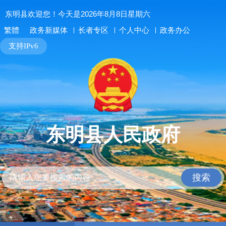
东明县欢迎您！今天是2026年8月8日星期六
长者专区
个人中心
政务办公
繁體
政务新媒体
支持IPv6
东明县人民政府
搜索