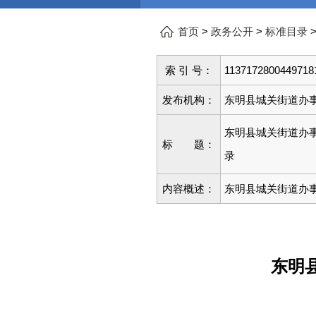
>
>
首页
政务公开
标准目录
索 引 号：
1137172800449718
发布机构：
东明县城关街道办
东明县城关街道办
标 题：
录
内容概述：
东明县城关街道办
东明