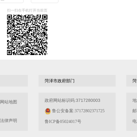
扫一扫在手机打开当前页
菏泽市政府部门
菏
政府网站标识码:3717280003
地
网站地图
邮
鲁公安备案:37172802371725
法律声明
电
鲁ICP备05024017号