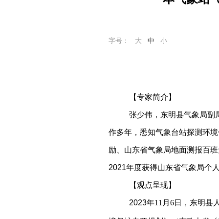
字号：
大
中
小
【专家简介】
张少伟，东明县气象局副
作多年，悉知气象台站探测环境
励、山东省气象局地面测报百班
2021年度获得山东省气象局个
【观点呈现】
2023年
11
月
6
日，东明县