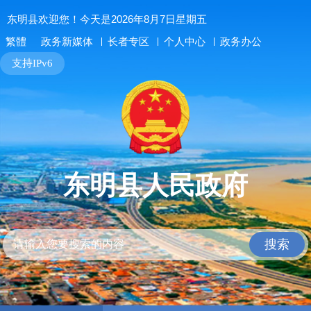
东明县欢迎您！今天是2026年8月7日星期五
长者专区
个人中心
政务办公
繁體
政务新媒体
支持IPv6
东明县人民政府
搜索