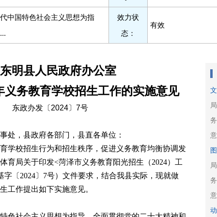
代中国特色社会主义思想为指
效力状
有效
..
态：
东明县人民政府办公室
4年义务教育学校招生工作的实施意见
局
东政
办
发〔20
24
〕
7
号
事处，县政府各部门，县直各单位：
育学校招生行为和招生秩序，促进义务教育均衡协调发
体育
局关于
印发
<菏泽市
义务教育
阳光招生（
202
4）
工
局
基字〔
202
4
〕
7
号）
文件
要求，结合我县实际，现就做
生工作提出如下实施意见
。
特色社会主义思想为指导，全面贯彻党的二十大精神和