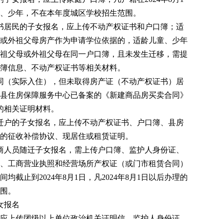
、少年，不在本年度城区学校招生范围。
书
居民的子女报名，应上传不动产
权
证
书
和户口簿；
适
或外祖
父
母房产作为申请学位依据的，适龄儿童、少年
祖父母或外祖父母在同一户口簿，
且
未发生迁移，
需
提
簿信息、不动产权证
书
等相关材料。
同
（实际入住）
，但未取得
房产证
（不动产
权
证
书
）
居
县住房保障服务中心已备案的《
新建
商品房买卖合同》
的相关证明材料。
迁户
的
子女报名，应上传不动产
权
证
书
、户口簿、县房
的征收补偿协议、现居住或租赁证明。
商人员随迁
子女报名
，
需上传户口簿、监护人身份证、
、工商营业执照和经营场所产权证（或门市租赁合同）
间均截止到
202
4
年
8月1日，凡202
4
年
8月1日以后办理的
围。
女报名
应上传团级以上单位政治机关证明信、监护人身份证、