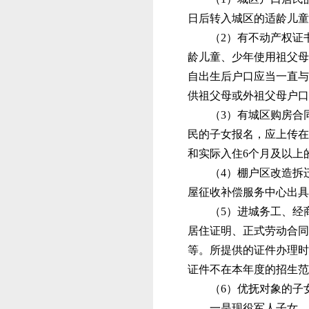
日后转入城区的适龄儿童
（
2）有不动产
权
证
龄儿童、少年使用祖父母
自出生后户口
应当
一直与
供祖父母或外祖父母户口
（
3）
有
城区
购房合
民的子女报名，应上传在
和实际入
住
6个月及以上
（
4）棚户区改造拆
屋征收补偿服务中心出具
（
5）进城务工、
经
居住证明、正式劳动合同
等。所提供的证件办理时
证件不在本年度的招生范
（
6）优抚对象
的
子
一是现役军人子女，