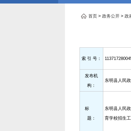
>
>
首页
政务公开
政
索 引 号：
11371728004
发布机
东明县人民政
构：
标
东明县人民政
题：
育学校招生工