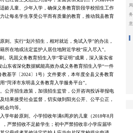
局
适龄儿童、少年入学，确保义务教育阶段学校招生工作
力让每名学生享受公平而有质量的教育，推动我县教育
原则。
实行
“划片招生，相对就近，免试入学”的办法，
籍所在地或法定监护人居住地
附近
学校
“
应入尽入
”
。
则。
巩固义务教育招生入学
“零证明”成果，
深入
落实省
发山东省深化数据赋能高效办成义务教育招生入学“一件
教基字〔2024〕1号）
文件
要求，本年度全县义务教育
用
“菏泽市东明县义务教育入学服务平台”。
。
公开
招生政策
，加强招生监管，公开咨询投诉举报电
及结果接受社会监督，切实做到阳光公开、公平公正，
机会均等。
入学年龄原则。
小学招收年满
6周岁的儿童（2018年8月
1日），严禁招收不足龄学生；初中严禁招收非小学应届毕
其父母或者其他法定监护人应当向片区学校提出申请，