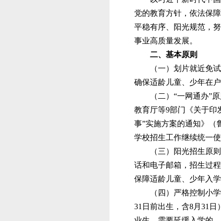
党的教育方针，依法保障
平稳有序、阳光规范，努
事业高质量发展。
二、基本原则
（
一
）
划片就近免试
确保
适龄儿童、少年在户
（二）
“
一网通办
”
原
教育厅等
9部门《关于印
事”实施方案的通知》（鲁
学校招生工作
继续
统一使
（三）
阳光招生原则
话和电子邮箱，招生过程
保障适龄儿童、少年入学
（四）严格控制小学
31日前出生，含8月3
业生。需要延缓入学的，