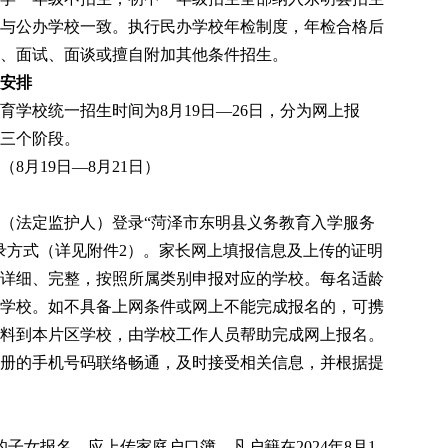
与公办学校一致
。
执行民办学校年检制度，年检合格后
、面试、面谈或擅自附加其他条件招生。
安排
育学校统一招生时间为
8月1
9
日
—26日，分为网上报
三个阶段。
（
8月1
9
日
—
8月
21日）
（法定监护人）登录
“菏泽市东明县义务教育入学服务
录方式
（
详见附件
2
）
。家长网上填报信息及上传的证明
详细、完整，按照所属类别申报对应的学校。每名适龄
学校。如不具备上网条件或网上不能完成报名的，可携
料到
本片
区学校，由学校工作人员帮助完成网上报名。
册的手机号码联络畅通，及时接受相关信息，并根据提
的子女报名，应上传家庭户口簿
，
凡户籍在
202
4
年
8月1