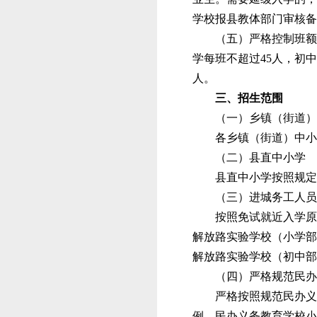
学校报县教
体
部门审核备
（五）
严格控制班额
学每班不超过
45人，初
人。
三、招生范围
（一）乡镇（街道）
各乡镇（街道）中小
（
二
）县直
中
小学
县直
中
小学按照
规定
（
三
）
进城务工人员
按照免试
就近
入学原
解放路实验学校（小学部
解放路实验学校（初中部
（
四
）
严格规范民办
严格按照规范民办义
例。
民办义务教育学校小