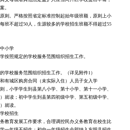
案。
原则
。
严格按照省定标准控制起始年级班额，原则上小
中每班不超过50人，生源较多的学校招生班额不得超过55
中小学
学按照
规定的
学校服务范围组织招生工作。
的
学校服务范围组织招生工作
。（详见附件
1）
和
有
城区
购房合同（
未
实际入住）
人员
子女入学
则，小学学生到县第
八
小学、第十小学、第十一小学
、
）
就读；初中学生到县第四初级中学、第
五
初级中学
、
）就读。
学校招生
务教育发展工作要求，合理调控民办义务教育在校生比
学一年级不招生；初中一年级招生全部纳入东明县招生