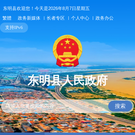
东明县欢迎您！今天是2026年8月7日星期五
长者专区
个人中心
政务办公
繁體
政务新媒体
支持IPv6
东明县人民政府
搜索