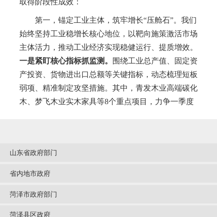
取得阶段性成效：
第一，锚定工业主体，筑牢增长
“压舱石”。
我们
始终坚持工业稳增长核心地位，以靶向施策激活市场
主体活力，推动工业经济实现稳健运行、提质增效。
一是紧盯核心指标抓监测。
围绕工业总产值、固定资
产投资、货物进出口总额等关键指标，动态梳理短板
弱项、精准制定攻坚措施。其中，青发木业高端碳化
木、梦飞木业实木家具等
8个重点项目，力争一季度
全面投产达效，预计新增年产值1.8亿元；同步推动4
家木材加工企业完成升规纳统，持续壮大规上工业体
量。
二是聚焦规上企业优服务。
支持企业与国内知名
山东省政府部门
家居品牌开展代加工、产品定制合作，借鉴先进企业
的品控标准与运营模式，提升本土产业竞争力。聚焦
省内地市政府
国内外双市场，扶持企业突破
JIS木材标准、CE环保
菏泽市政府部门
认证等国际壁垒，严格执行国内环保新国标，构
建“国际合规+国内达标”双重标准体系；引导企业重
菏泽县区政府