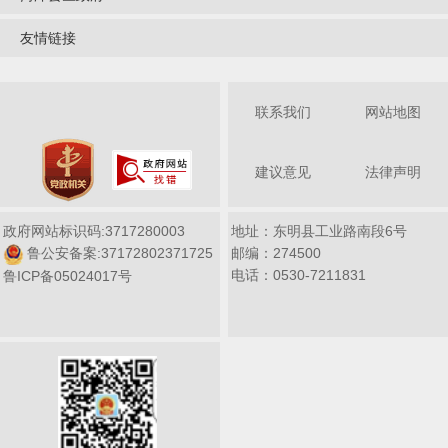
点攻关新中式实木家具、榫卯工艺品等特色产品，推
友情链接
动产业从“代加工贴牌”向“自有品牌创牌”转型。
三是
关键时段强保障。
推行
“精准对接、靠前服务”模式，
实现42家“四上”企业全覆盖。针对企业生产痛点难
联系我们
网站地图
点，严格落实重污染天气差异化管控措施，动员骨干
企业错峰放假、分批次复工，确保2月底前规上工业
建议意见
法律声明
企业复工率超98%，为一季度工业增长开好局、起好
步提供坚实保障。
政府网站标识码:3717280003
地址：东明县工业路南段6号
第二，推动产业升级，激活发展
“新引擎”。
我们
鲁公安备案:37172802371725
邮编：274500
电话：0530-7211831
以产业迭代升级为抓手，聚焦高端化、智能化、绿色
鲁ICP备05024017号
化发展方向，培育经济增长新动能。
一是推动传统产
业提级增效。
加大智改数转与平台建设投入力度，一
季度新实施亿源木业年产
20万立方米海洋板、天猫木
业酒店定制家具、聚辰电缆年产1.5万吨高分子绝缘
材料等6个高端产业项目，投产后预计新增年产值超
15亿元，带动就业700余人次。
二是培育新兴动能扩