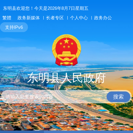
东明县欢迎您！今天是2026年8月7日星期五
繁體
政务新媒体
长者专区
个人中心
政务办公
支持IPv6
东明县人民政府
搜索