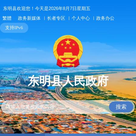
东明县欢迎您！今天是2026年8月7日星期五
长者专区
个人中心
政务办公
繁體
政务新媒体
支持IPv6
东明县人民政府
搜索