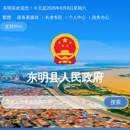
东明县欢迎您！今天是2026年8月8日星期六
长者专区
个人中心
政务办公
繁體
政务新媒体
支持IPv6
东明县人民政府
搜索