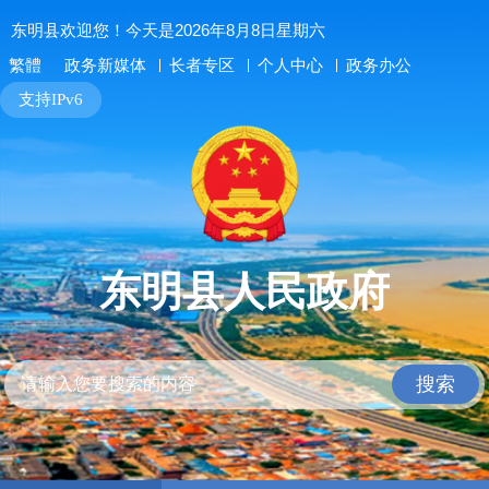
东明县欢迎您！今天是2026年8月8日星期六
长者专区
个人中心
政务办公
繁體
政务新媒体
支持IPv6
东明县人民政府
搜索