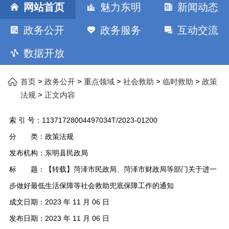
网站首页
魅力东明
新闻动态
政务公开
政务服务
互动交流
数据开放
>
>
>
>
>
首页
政务公开
重点领域
社会救助
临时救助
政策
>
法规
正文内容
索 引 号：
11371728004497034T/2023-01200
分 类：
政策法规
发布机构：
东明县民政局
标 题：
【转载】菏泽市民政局、菏泽市财政局等部门关于进一
步做好最低生活保障等社会救助兜底保障工作的通知
成文日期：
2023 年 11 月 06 日
发布日期：
2023 年 11 月 06 日