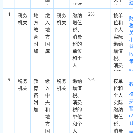
上林
平方米10
开征
例
=（上年
库
位和
业主
元；灌木
文化
的，
用人单位
4
2%
个人
税务
地
缴
税务
缴纳
按单
管部
林地、疏
事业
应当
在职职工
的计
知
机关
方
入
机关
增值
位和
门审
林地、未
建设
缴纳
人数
费销
教
地
税、
个人
核同
成林造林
费，
残疾
×1.5%-上
售额
〔
育
方
消费
实际
意或
地，每平
即按
人就
年用人单
征收
1
附
国
税的
缴纳
批准
方米6
歌
业保
位实际安
加
库
单位
增值
的用
元；宜林
厅、
障金
排的残疾
和个
税、
政
地单
地，每平
舞
人就业人
人
消费
位
方米3
厅、
数）×上
税税
元。
卡拉
年用人单
5
3%
额计
税务
教
缴
税务
缴纳
按单
OK
（二）国
位在职职
征
机关
育
入
机关
增值
位和
歌舞
家和省级
工年平均
费
中
税、
个人
厅、
公益林林
工资。
附
央
消费
实际
音乐
地，郁闭
自2018年
加
和
税的
缴纳
茶座
度0.2以
4月1日
(
地
单位
增值
和高
上的乔木
起，残疾
订
方
和个
税、
尔夫
林地（含
人就业保
国
人
消费
球、
采伐迹