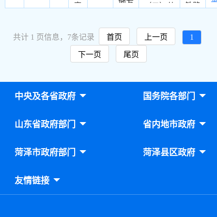
第
地方
地，按照
工业项目
征；超过
库
（二）从
铁路
刊物
水利
以下标准
（生产厂
当地社会
铁路建设
建设
等广
建设
征收： 1.
房、仓库
平均工资
基金、港
基金
告媒
共计
1
页信息，
7
条记录
首页
上一页
1
基
郁闭度
及其他生
2倍的，
口建设费
等收
总
介单
金。
0.2以上
产性附属
按当地社
收入中提
入中
下一页
尾页
位以
的乔木林
设施，不
会平均工
取3%。
提
及户
地（含采
含配建的
资2倍计
（三）经
取；
外广
伐迹地、
办公、宿
征。 自
国务院批
地方
告经
中央及各省政府
国务院各部门
火烧迹
舍等非生
2023年1
准的其他
水利
营单
地）、竹
产性建设
月1日至
可用于水
建设
位营
林地、苗
项目）征
2027年12
利建设基
基金
山东省政府部门
省内地市政府
业收
圃地，每
收标准为
月31日，
金的资
从地
入的
平方米20
45元/平
用人单位
金。
方收
3%
［
菏泽市政府部门
菏泽县区政府
元；灌木
方米。
安排残疾
二、地方
取的
缴纳
1
林地、疏
人就业的
水利建设
部分
文化
林地、未
比例达到
友情链接
基金：
税费
事业
部
成林造林
1%
（一）从
收入
建设
（含）以
地，每平
地方收取
中提
费。
上，但未
方米12
的政府性
取
在中