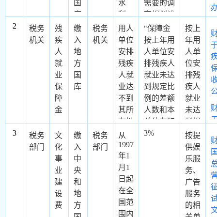
国
水
需要的调
库
利、
查规划设
2
电
计、造林
税务
残
缴
税务
用人
"保障金
按上
力、
培育、保
机关
疾
入
机关
单位
按上年用
年用
通讯
护管理等
人
地
安排
人单位安
人单
等各
费用进行
就
方
残疾
排残疾人
位安
项建
核定。具
业
国
人就
就业未达
排残
设工
体征收标
保
库
业达
到规定比
疾人
程需
准如下：
障
不到
例的差额
就业
要占
（一）郁
金
其所
人数和本
未达
用、
闭度0.2
在地
单位在职
到规
征用
以上的乔
3
省、
职工年平
3%
定比
税务
文
缴
税务
从
按提
或者
木林地
自治
1997
均工资之
例的
部门
化
入
部门
供娱
临时
（含采伐
年1
区、
积计算缴
差额
事
中
乐服
占用
迹地、火
月1
直辖
纳。计算
人数
业
央
务、
林
烧迹
日起
市人
公式如
征收
建
和
广告
地，
地）、竹
在全
民政
下： 保
设
地
服务
经县
林地、苗
国范
府规
障金年缴
费
方
的相
级以
圃地，每
围内
定比
纳额
国
关单