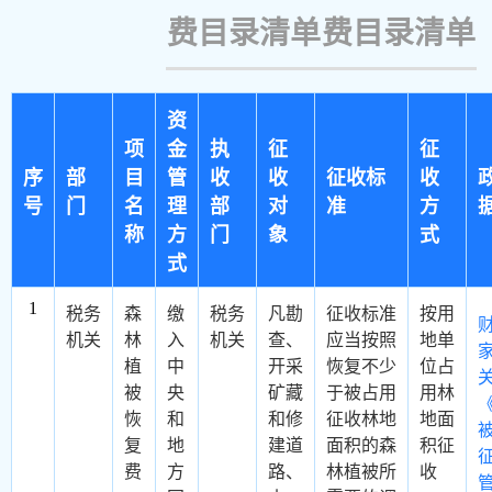
费目录清单
费目录清单
资
项
金
执
征
征
序
部
目
管
收
收
征收标
收
号
门
名
理
部
对
准
方
称
方
门
象
式
式
1
税务
森
缴
税务
凡勘
征收标准
按用
机关
林
入
机关
查、
应当按照
地单
植
中
开采
恢复不少
位占
被
央
矿藏
于被占用
用林
恢
和
和修
征收林地
地面
复
地
建道
面积的森
积征
费
方
路、
林植被所
收