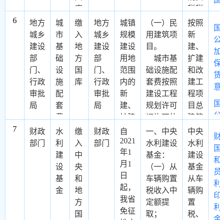
障金征收
库
税税
台
地、火烧
标准上限
6
额计
球、
迹地）、
地方
城
缴
地方
城镇
（一）民
按照
由当地社
征
保龄
竹林地、
城乡
市
入
城乡
规模
用建筑项
新
会平均工
球等
苗圃地，
建设
基
地
建设
建设
目。
建、
资的3倍
各种
每平方米
部
础
方
部
用地
城市基
扩建
降低至2
营业
20元；灌
门、
设
国
门、
范围
础设施配
和改
倍。其
政
性娱
木林地、
行政
施
库
行政
内的
套费按照
建工
中，用人
乐场
疏林地、
审批
配
审批
新
建设工程
程项
单位在职
委
所营
未成林造
局
套
局
建、
规划许可
目总
职工平均
部
业收
林地，每
费
扩建
证许可的
建筑
工资未超
部
入的
平方米12
7
和改
建筑面积
面积
过当地社
财政
水
缴
财政
自
一、中央
中央
3%
元；宜林
建工
2021
征收，征
计征
会平均工
部门
利
入
部门
水利建设
水利
和广
年1
地，每平
程项
收标准为
资2倍
建
中
基金：
建设
播电
月1
方米6
目的
191元/平
（含）
设
央
（一）从
基金
台、
员
政
日
元。
单位
方米
的，按用
基
和
车辆购置
从车
电视
起，
（三）对
和个
（二）工
人单位在
金
地
税收入中
辆购
台和
我省
城市规划
人
业建筑项
职职工平
方
定额提
置
报
告
免征
区的林
目。
均工资计
国
取；
税、
纸、